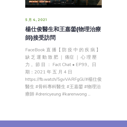
5 月 4, 2021
楊仕俊醫生和王嘉鎣(物理治療
師)接受訪問
FaceBook 直 播【 防 疫 中 的 疾 病 】
缺 乏 運 動 致 肥 ｜ 痛症 ｜ 心 理 壓
力 。節 目 ： Fact Chat • EP99。日
期：2021 年 五 月 4 日
https://fb.watch/5gvVARFgGl/#楊仕俊
醫生 #骨科專科醫生 #王嘉鎣 #物理治
療師 #drericyeung #karenwong