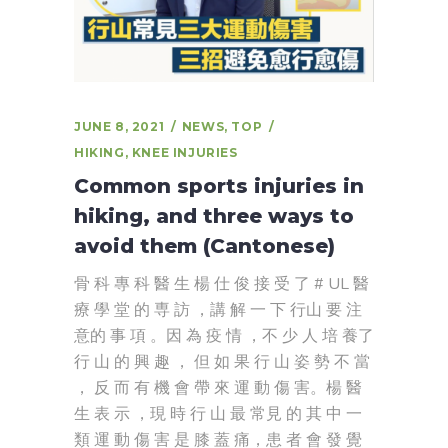
JUNE 8, 2021
NEWS
,
TOP
HIKING
,
KNEE INJURIES
Common sports injuries in
hiking, and three ways to
avoid them (Cantonese)
骨 科 專 科 醫 生 楊 仕 俊 接 受 了 # UL 醫
療 學 堂 的 専 訪 ，講 解 一 下 行山 要 注
意的 事 項 。因 為 疫 情 ，不 少 人 培 養了
行 山 的 興 趣 ， 但 如 果 行 山 姿 勢 不 當
， 反 而 有 機 會 帶 來 運 動 傷 害。楊 醫
生 表 示 ，現 時 行 山 最 常見 的 其 中 一
類 運 動 傷 害 是 膝 蓋 痛，患 者 會 發 覺